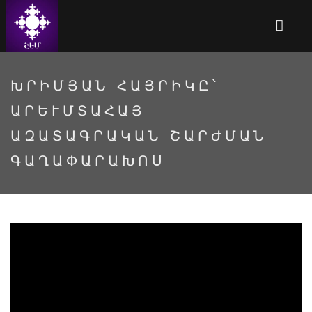
ԽՐԻՄՅԱՆ ՀԱՅՐԻԿԸ՝
ԱՐԵՒՄՏԱՀԱՅ Ա
ԶԱՏԱԳՐԱԿԱՆ ՇԱՐԺՄԱՆ Գ
ԱՂԱՓԱՐԱԽՈՍ