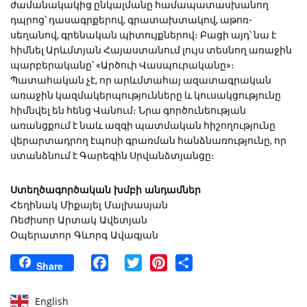
ժամանակակից ընկալմանը համապատասխանող 
դպրոց՝ դասագրքերով, գրատախտակով, աթոռ-
սեղանով, գրենական պիտույքներով։ Բացի այդ՝ նա է 
հիմնել Արևմտյան Հայաստանում լույս տեսնող առաջին 
պարբերականը՝ «Արծուի Վասպուրականը»։ 
Պատահական չէ, որ արևմտահայ ազատագրական 
առաջին կազմակերպությունները և կուսակցությունը 
հիմնվել են հենց Վանում։ Նրա գործունեության 
առանցքում է նաև ազգի պատմական հիշողությունը 
վերարտադրող էպոսի գրառման հանձնառությունը, որ 
ստանձնում է Գարեգին Սրվանձտյանցը։
Ստեղծագործական խմբի անդամներ
Հեղինակ Միքայել Մալխասյան
Ռեժիսոր Արտակ Ավետյան
Օպերատոր Գևորգ Ավագյան
Facebook
Twitter
Pinterest
Share
Share
English