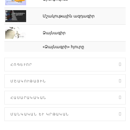
Մշակութային ազդագիր
Ձայնագիր
«Ձայնագրի» հյուրը
ՀՈԳԵՒՈՐ
ՄՇԱԿՈՒԹԱՅԻՆ
ՀԱՍԱՐԱԿԱԿԱՆ
ՄԱՆԿԱԿԱՆ ԵՒ ԿՐԹԱԿԱՆ