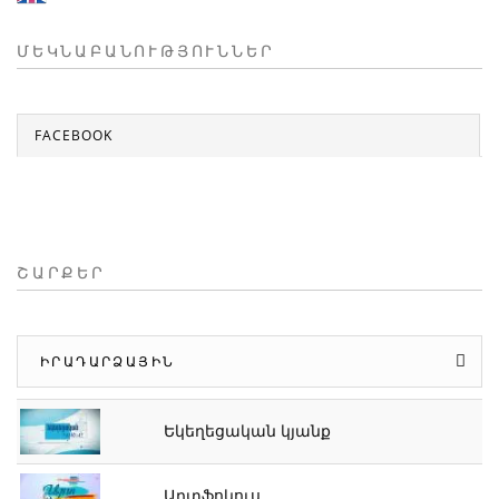
ՄԵԿՆԱԲԱՆՈՒԹՅՈՒՆՆԵՐ
FACEBOOK
ՇԱՐՔԵՐ
ԻՐԱԴԱՐՁԱՅԻՆ
Եկեղեցական կյանք
Արտֆոկուս