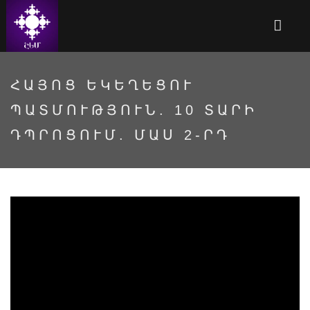
ՀԱՅՈՑ ԵԿԵՂԵՑՈՒ
ՊԱՏՄՈՒԹՅՈՒՆ. 10 ՏԱՐԻ
ԴՊՐՈՑՈՒՄ. ՄԱՍ 2-ՐԴ