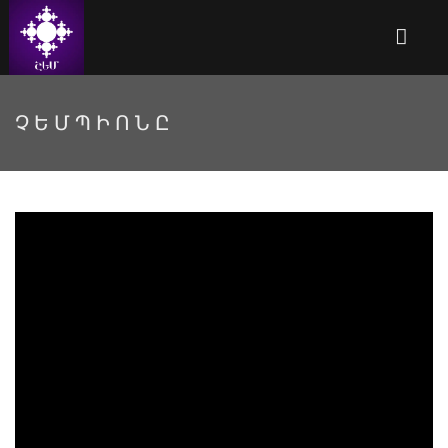
ՉԵՄՊԻՈՆԸ