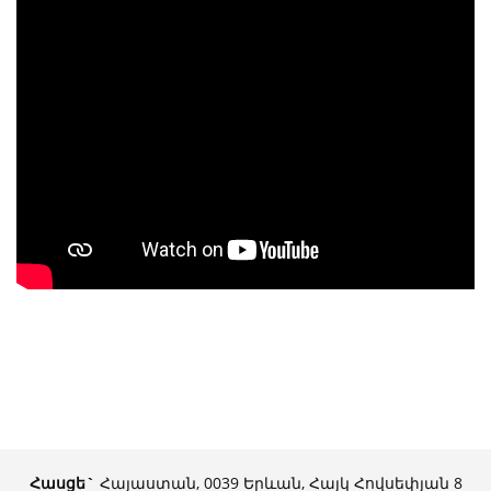
Հասցե`
Հայաստան, 0039 Երևան, Հայկ Հովսեփյան 8