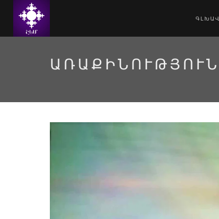
ԳԼԽԱ
ԱՌԱՔԻՆՈՒԹՅՈՒ