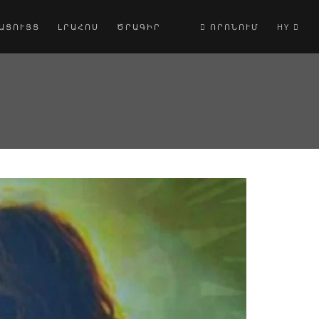
ԱՑՈՒՅՑ
ԼՐԱՀՈՍ
ԾՐԱԳԻՐ
ՈՐՈՆՈՒՄ
HY