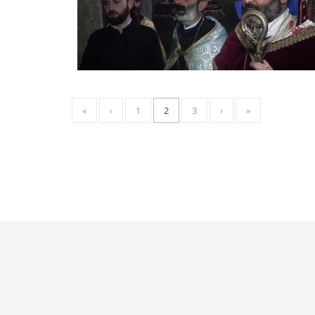
«
‹
1
2
3
›
»