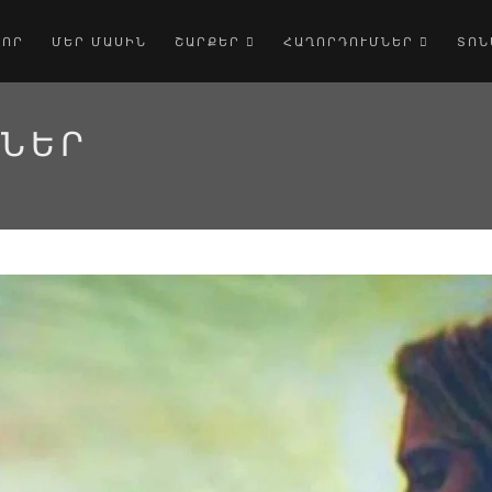
ՎՈՐ
ՄԵՐ ՄԱՍԻՆ
ՇԱՐՔԵՐ
ՀԱՂՈՐԴՈՒՄՆԵՐ
ՏՈՆ
ՆՆԵՐ