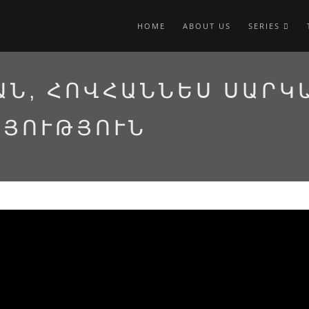
HOME
ABOUT US
SERIES
ԱՆ, ՀՈՎՀԱՆՆԵՍ ՍԱՐԿ
ԱՅՈՒԹՅՈՒՆ
ուններ