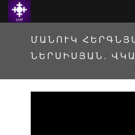
ՄԱՆՈՒԿ ՀԵՐԳՆՅ
ՆԵՐՍԻՍՅԱՆ. ՎԿ
Ավագ շաբաթ. վկայությ