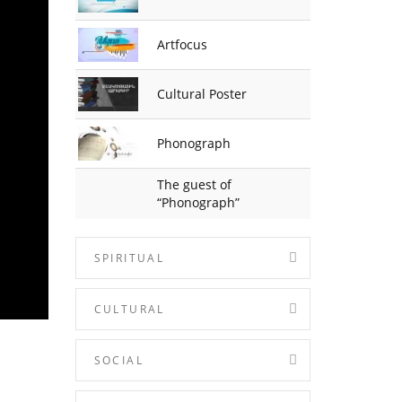
Artfocus
Cultural Poster
Phonograph
The guest of
“Phonograph”
SPIRITUAL
CULTURAL
SOCIAL