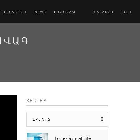
TELECASTS
NEWS
PROGRAM
SEARCH
EN
ԱՎԱԳ
SERIES
EVENTS
Ecclesiastical Life