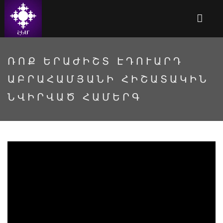
ՌՈՔ ԵՐԱԺԻՇՏ ԷԴՈՒԱՐԴ
ԱԲՐԱՀԱՄՅԱՆԻ ՀԻՇԱՏԱԿԻՆ
ՆՎԻՐՎԱԾ ՀԱՄԵՐԳ