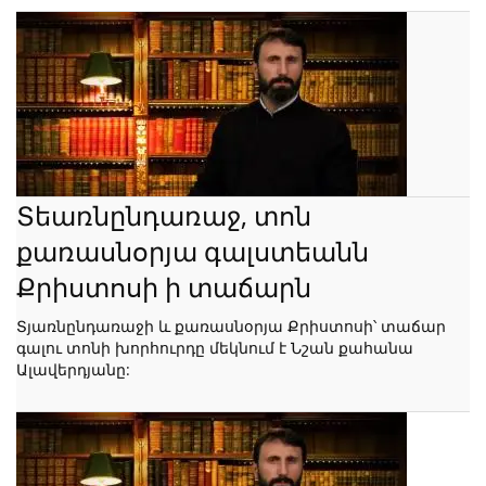
Տեառնընդառաջ, տոն
քառասնօրյա գալստեանն
Քրիստոսի ի տաճարն
Տյառնընդառաջի և քառասնօրյա Քրիստոսի՝ տաճար
գալու տոնի խորհուրդը մեկնում է Նշան քահանա
Ալավերդյանը: