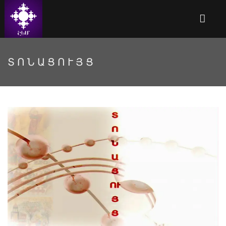
ՏՈՆԱՑՈՒՅՑ