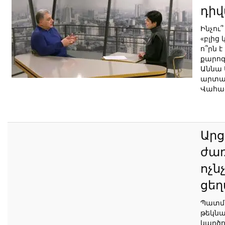
դիվ
Ինչու
«բլից 
ո՞րն 
քարո
Աննա 
արտակ
Վահագ
Արց
ժա
ոչն
ցեղ
Պատմա
թեկնա
կարծո