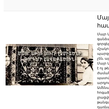
Մայ
հա
Մայր 
գանձ
գորգե
մշակո
պարզ
չեն, ա
Մայր 
է ոչ 
ժաման
պատմ
արդյո
Ամենա
հոգած
լրացվ
թանգա
դառնա