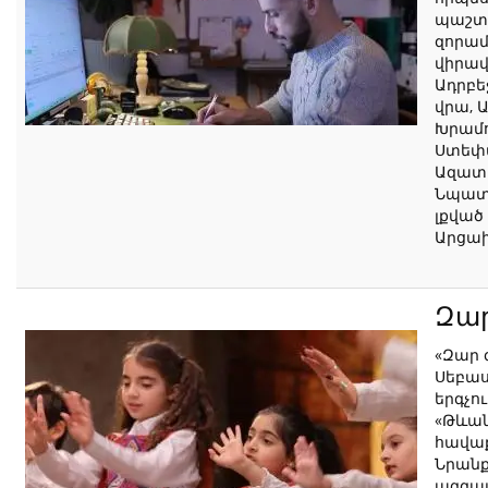
պաշտպ
զորամ
վիրավո
Ադրբե
վրա, 
Խրամո
Ստեփ
Ազատը
Նպատա
լքված 
Արցա
Զար
«Զար 
Սեբաս
երգչո
«Թևանի
հավա
Նրանք
ազգայ