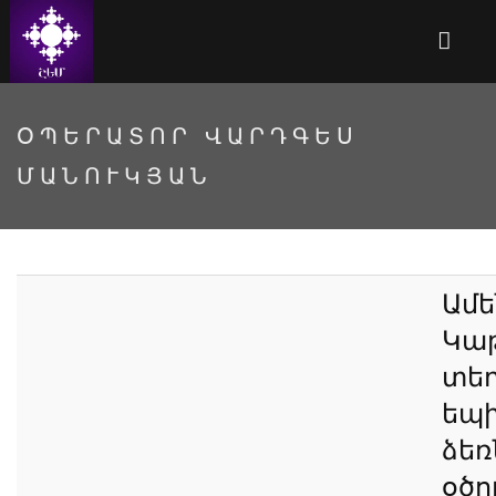
ՕՊԵՐԱՏՈՐ ՎԱՐԴԳԵՍ
ՄԱՆՈՒԿՅԱՆ
Ամե
Կաթ
տեղ
եպ
ձեռ
օծո