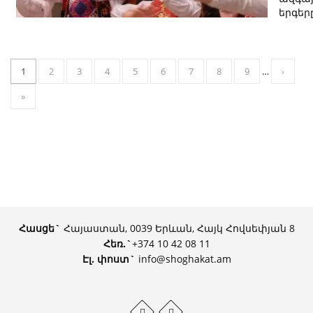
երգեր
1
2
3
4
5
6
7
8
9
…
›
»
Հասցե`
Հայաստան, 0039 Երևան, Հայկ Հովսեփյան 8
Հեռ.
`
+374 10 42 08 11
Էլ. փոստ`
info@shoghakat.am