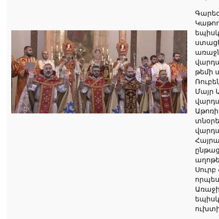
Գարեգ
Կաթող
եպիսկ
ստացե
առաջ
վարդա
թեմի
Ռուբե
Մայր 
վարդա
Աթոռի
տնօրե
վարդա
Հայր
ընթա
աղոթե
Սուրբ 
որպես
Առաջի
եպիսկ
ուխտ