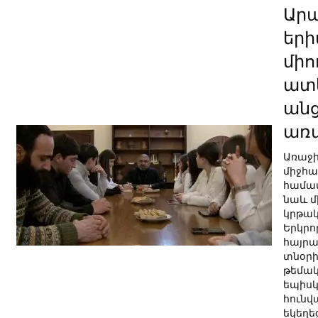
Ար
եր
միո
ատ
անց
առա
Առաջի
միջհա
համատ
նաև մ
կրթակ
Երկրո
հայր
տնօրի
թեմակ
եպիսկ
հունվ
եկեղե