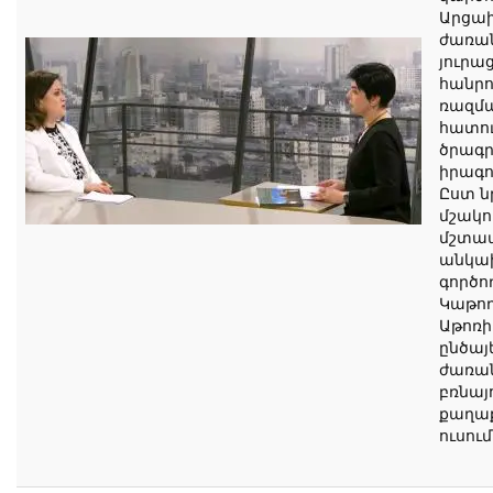
Արցախ
ժառան
յուրաց
հանրո
ռազմա
հատու
ծրագ
իրագո
Ըստ ն
մշակո
մշտապ
անկա
գործո
Կաթող
Աթոռի 
ընծայ
ժառան
բռնայ
քաղաք
ուսու