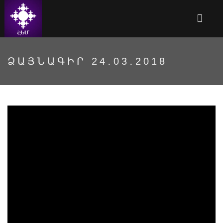
ՁԱՅՆԱԳԻՐ 24․03․2018
9xiUZPzWqiQ