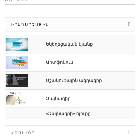
ԻՐԱԴԱՐՁԱՅԻՆ
Եկեղեցական կյանք
Արտֆոկուս
Մշակութային ազդագիր
Ձայնագիր
«Ձայնագրի» հյուրը
ՀՈԳԵՒՈՐ