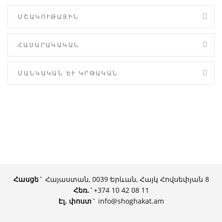
ՄՇԱԿՈՒԹԱՅԻՆ
ՀԱՍԱՐԱԿԱԿԱՆ
ՄԱՆԿԱԿԱՆ ԵՒ ԿՐԹԱԿԱՆ
Հասցե`
Հայաստան, 0039 Երևան, Հայկ Հովսեփյան 8
Հեռ.
`
+374 10 42 08 11
Էլ. փոստ`
info@shoghakat.am