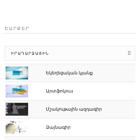
ՇԱՐՔԵՐ
ԻՐԱԴԱՐՁԱՅԻՆ
Եկեղեցական կյանք
Արտֆոկուս
Մշակութային ազդագիր
Ձայնագիր