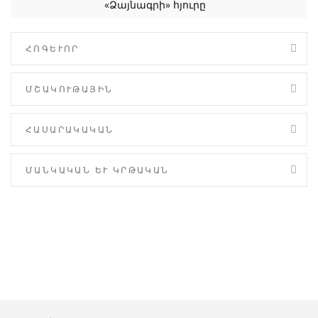
«Ձայնագրի» հյուրը
ՀՈԳԵՒՈՐ
ՄՇԱԿՈՒԹԱՅԻՆ
ՀԱՍԱՐԱԿԱԿԱՆ
ՄԱՆԿԱԿԱՆ ԵՒ ԿՐԹԱԿԱՆ