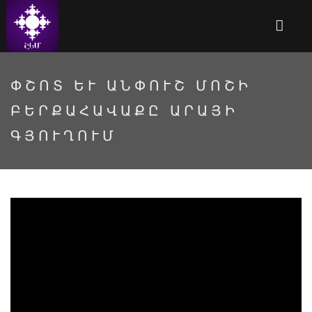
ՓՇՈՏ ԵՒ ԱՆՓՈՒՇ ՄՈՇԻ Բ
ԵՐՔԱՀԱՎԱՔԸ ԱՐԱՅԻ Գ
ՅՈՒՂՈՒՄ