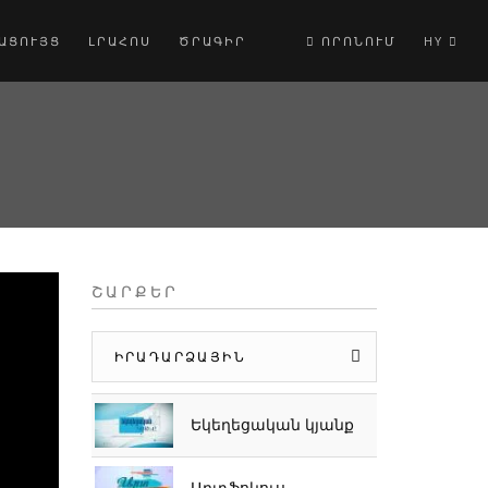
ԱՑՈՒՅՑ
ԼՐԱՀՈՍ
ԾՐԱԳԻՐ
ՈՐՈՆՈՒՄ
HY
ՇԱՐՔԵՐ
ԻՐԱԴԱՐՁԱՅԻՆ
Եկեղեցական կյանք
Արտֆոկուս