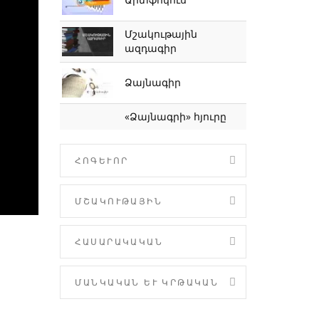
Մշակութային
ազդագիր
Ձայնագիր
«Ձայնագրի» հյուրը
ՀՈԳԵՒՈՐ
ՄՇԱԿՈՒԹԱՅԻՆ
ՀԱՍԱՐԱԿԱԿԱՆ
ՄԱՆԿԱԿԱՆ ԵՒ ԿՐԹԱԿԱՆ