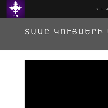
ԳԼԽԱ
ՏԱՍԸ ԿՈՒՅՍԵՐԻ
Տասը կույսերի առակը