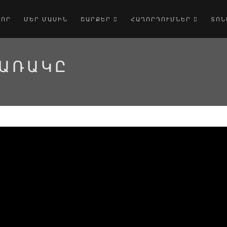
ՎՈՐ
ՄԵՐ ՄԱՍԻՆ
ՇԱՐՔԵՐ
ՀԱՂՈՐԴՈՒՄՆԵՐ
ՏՈՆ
 ԱՌԱԿԸ