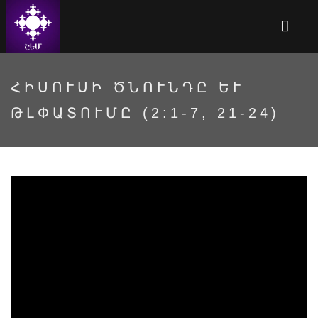
ՀԻՍՈՒՍԻ ԾՆՈՒՆԴԸ ԵՒ Թ
ԼՓԱՏՈՒՄԸ (2:1-7, 21-24)