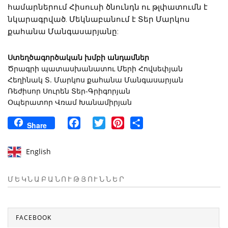
համարներում Հիսուսի ծնունդն ու թլփատումն է 
նկարագրված. Մեկնաբանում է Տեր Մարկոս 
քահանա Մանգասարյանը:
Ստեղծագործական խմբի անդամներ
Ծրագրի պատասխանատու Մերի Հովսեփյան
Հեղինակ Տ. Մարկոս քահանա Մանգասարյան
Ռեժիսոր Սուրեն Տեր-Գրիգորյան
Օպերատոր Վռամ Խանամիրյան
Facebook
Twitter
Pinterest
Share
Share
English
ՄԵԿՆԱԲԱՆՈՒԹՅՈՒՆՆԵՐ
FACEBOOK