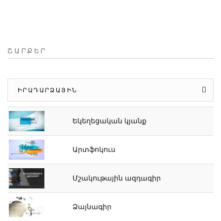
ՇԱՐՔԵՐ
ԻՐԱԴԱՐՁԱՅԻՆ
Եկեղեցական կյանք
Արտֆոկուս
Մշակութային ազդագիր
Ձայնագիր