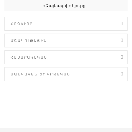
«Ձայնագրի» հյուրը
ՀՈԳԵՒՈՐ
ՄՇԱԿՈՒԹԱՅԻՆ
ՀԱՍԱՐԱԿԱԿԱՆ
ՄԱՆԿԱԿԱՆ ԵՒ ԿՐԹԱԿԱՆ