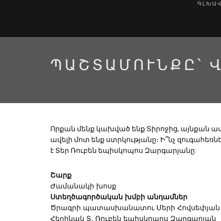
ԳԼԽԱ
ՊԱՇՏԱՄՈՒՆՔԸ՝ 
Որքան մենք կախված ենք Տիրոջից, այնքան ավ
ավելի մոտ ենք ստրկությանը։ Ի՞նչ զուգահե
է Տեր Ռուբեն եպիսկոպոս Զարգարյանը:
Շարք
Ժամանակի խոսք
Ստեղծագործական խմբի անդամներ
Ծրագրի պատասխանատու Մերի Հովսեփյան
Հեղինակ Տ. Ռուբեն եպիսկոպոս Զարգարյան