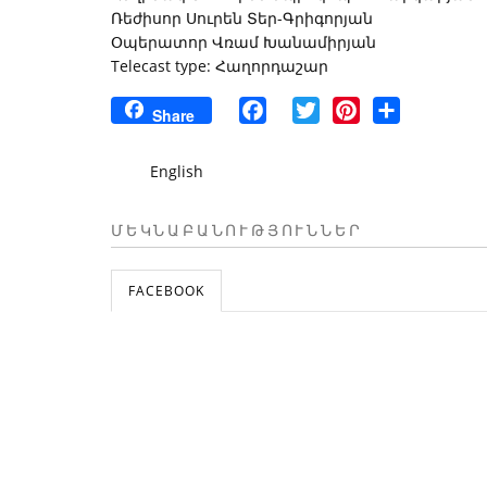
Ռեժիսոր Սուրեն Տեր-Գրիգորյան
Օպերատոր Վռամ Խանամիրյան
Telecast type: Հաղորդաշար
Facebook
Twitter
Pinterest
Share
Share
English
ՄԵԿՆԱԲԱՆՈՒԹՅՈՒՆՆԵՐ
FACEBOOK