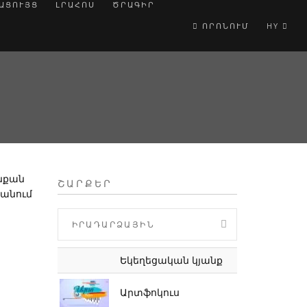
ԱՑՈՒՅՑ
ԼՐԱՀՈՍ
ԾՐԱԳԻՐ
ՈՐՈՆՈՒՄ
HY
Ք
նքան 
ՇԱՐՔԵՐ
անում 
ԻՐԱԴԱՐՁԱՅԻՆ
Եկեղեցական կյանք
Արտֆոկուս