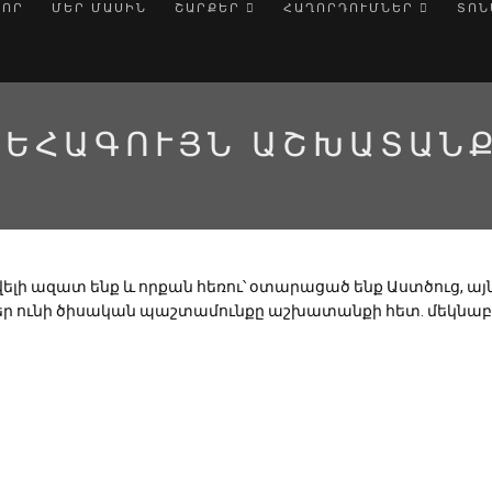
ՎՈՐ
ՄԵՐ ՄԱՍԻՆ
ՇԱՐՔԵՐ
ՀԱՂՈՐԴՈՒՄՆԵՐ
ՏՈՆ
ՎԵՀԱԳՈՒՅՆ ԱՇԽԱՏԱՆ
ելի ազատ ենք և որքան հեռու՝ օտարացած ենք Աստծուց, այ
ռներ ունի ծիսական պաշտամունքը աշխատանքի հետ. մեկնաբ