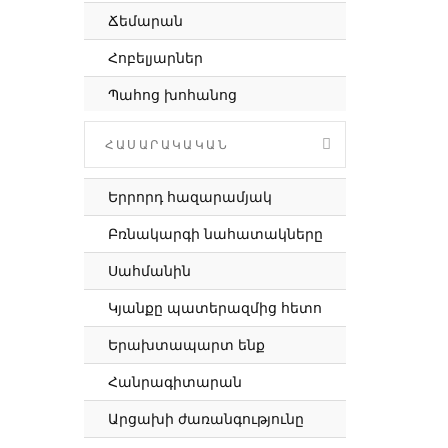
Ապաշխարություն
Ճեմարան
Երեցկինը
Հոբելյարներ
Սուրբ մկրտություն.
Պահոց խոհանոց
հարցեր և
պատասխաններ
Ժողովրդական երգերի շարան
ՀԱՍԱՐԱԿԱԿԱՆ
Հարցեր քահանային
Պատառիկներ հայ
գրականությունից
Պողոսի թղթեր
Երրորդ հազարամյակ
Վարպետներ
Աստվածաշնչյան
Բռնակարգի նահատակները
դարձվածքներ
Երևան. հուշ և իրականություն
Սահմանին
Յոթ մահացու մեղքեր
Երաժշտական հաղորդաշար
Կյանքը պատերազմից հետո
Գործք Առաքելոց
Նվիրյալ անձեր
Երախտապարտ ենք
Շաբաթը եկեղեցու
Կադրից դուրս
կյանքում
Հանրագիտարան
Սիրելով
Մյուռոնօրհնեք 2023
Արցախի ժառանգությունը
Ամբողջից մեկը