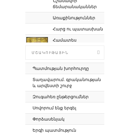
Նշանավոր
ճեմարանականներ
Առաքինություններ
Հարց ու պատասխան
Համատես
ավետարաններ
ՄՇԱԿՈՒԹԱՅԻՆ
Մեր կյանքն Աստծո
հետ
Պատմության խորհուրդը
Ժառանգություն
Տաղավարում. գրականության
և արվեստի շուրջ
Մեր գյուղի եկեղեցին
Զուգահեռ ընթերցումներ
Մանուկ դպիրներ
Սովորում ենք երգել
Մյուռոնօրհնության
աղոթքներ
Փորձասենյակ
Օրվա խորհուրդը
Երգի պատմություն